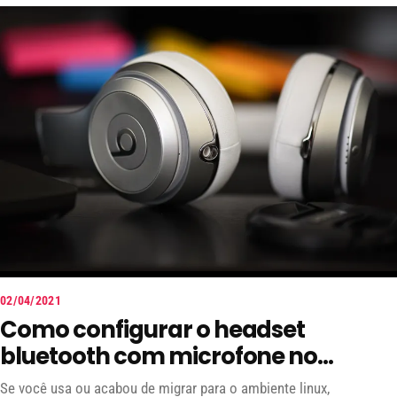
transmissão e geração do documento.
02/04/2021
Como configurar o headset
bluetooth com microfone no
Ubuntu, Mint (Debian)
Se você usa ou acabou de migrar para o ambiente linux,