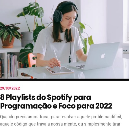
Ou então querendo criar um meme customizado para mandar para
algum grupo no zapzap? Pois bem, vamos facilitar sua vida com
uma lista dos 6 melhores sites para você encontrar e criar memes
online! Nada de baixar Photoshop ou qualquer outro programa
para isso.
29/03/2022
8 Playlists do Spotify para
Programação e Foco para 2022
Quando precisamos focar para resolver aquele problema difícil,
aquele código que trava a nossa mente, ou simplesmente tirar