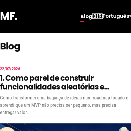
MF.
🇧🇷
Português
Blog
▾
Blog
22/07/2026
MF.
1. Como parei de construir
DESENVOLVIMENTO
funcionalidades aleatórias e
encontrei uma direção de produto
Como transformei uma bagunça de ideias num roadmap focado e
aprendi que um MVP não precisa ser pequeno, mas precisa
entregar valor.