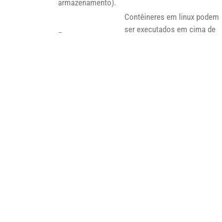
armazenamento).
Contêineres em linux podem
ser executados em cima de
Executa
qualquer sistema
praticamente
Compatibilidade
operacional, enquanto
qualquer sistema
de SO
contêineres Windows
operacional dentro
precisam ser executados em
da máquina virtual
cima da mesma versão do
Windows hospedado
Atualizações e
Basta normalmente atualizar
upgrades do
Requer atualização
apenas o arquivo de imagem
sistema
manual de cada
do contêiner para uma nova
operacional e
VM.
versão.
dependências
Usa normalmente
um disco rígido
Utiliza o disco do
Armazenamento
virtual (VHD) para
hospedeiro, compartilhando
armazenamento
pastas através de volumes.