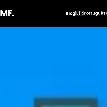
MF.
🇧🇷
Português
Blog
▾