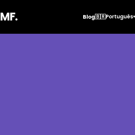
MF.
🇧🇷
Português
Blog
▾