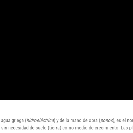
l agua griega (
hidroeléctrica
) y de la mano de obra (
ponos
), es el n
s sin necesidad de suelo (tierra) como medio de crecimiento. Las p