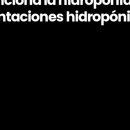
nciona la hidroponía
ntaciones hidropón