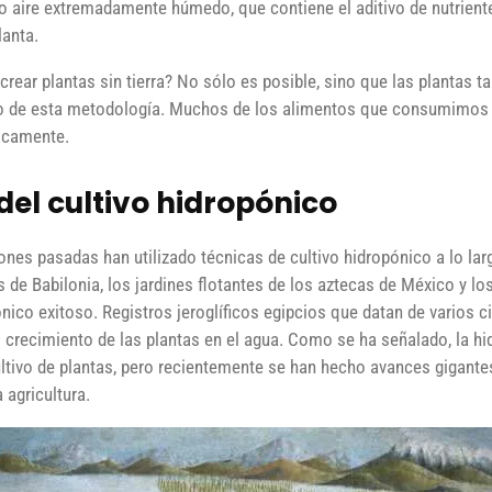
o aire extremadamente húmedo, que contiene el aditivo de nutrient
lanta.
 crear plantas sin tierra? No sólo es posible, sino que las plantas
o de esta metodología. Muchos de los alimentos que consumimos en
nicamente.
 del cultivo hidropónico
ones pasadas han utilizado técnicas de cultivo hidropónico a lo lar
s de Babilonia, los jardines flotantes de los aztecas de México y l
ónico exitoso. Registros jeroglíficos egipcios que datan de varios 
el crecimiento de las plantas en el agua. Como se ha señalado, la 
ultivo de plantas, pero recientemente se han hecho avances gigant
 agricultura.