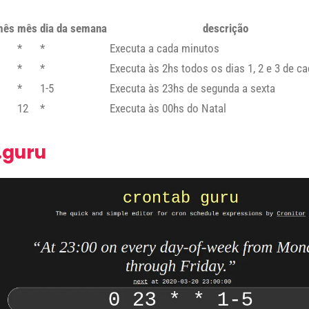
mês
mês
dia da semana
descrição
*
*
Executa a cada minutos
*
*
Executa às 2hs todos os dias 1, 2 e 3 de c
*
1-5
Executa às 23hs de segunda a sexta
12
*
Executa às 00hs do Natal
.guru