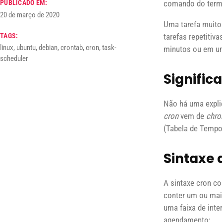
comando do term
PUBLICADO EM:
20 de março de 2020
Uma tarefa muito
TAGS:
tarefas repetitiv
linux, ubuntu, debian, crontab, cron, task-
minutos ou em um
scheduler
Signific
Não há uma expli
cron
vem de
chro
(Tabela de Tempo
Sintaxe 
A sintaxe cron c
conter um ou mais
uma faixa de inte
agendamento: