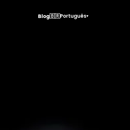
🇧🇷
Português
Blog
▾