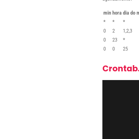
min
hora
dia do 
*
*
*
0
2
1,2,3
0
23
*
0
0
25
Crontab