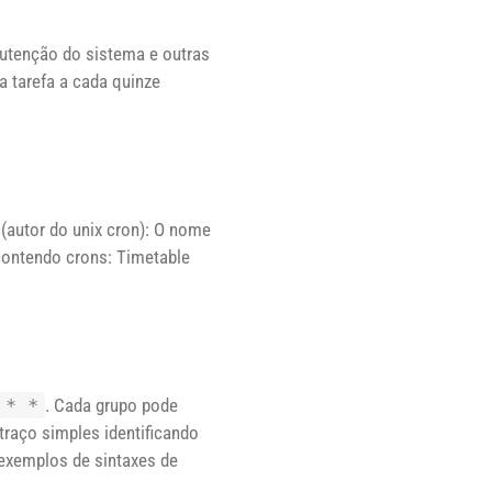
utenção do sistema e outras
a tarefa a cada quinze
(autor do unix cron): O nome
a contendo crons: Timetable
 * *
. Cada grupo pode
traço simples identificando
 exemplos de sintaxes de