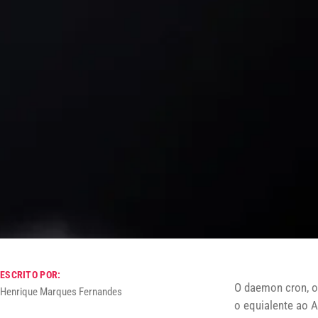
ESCRITO POR:
O daemon cron, o
Henrique Marques Fernandes
o equialente ao 