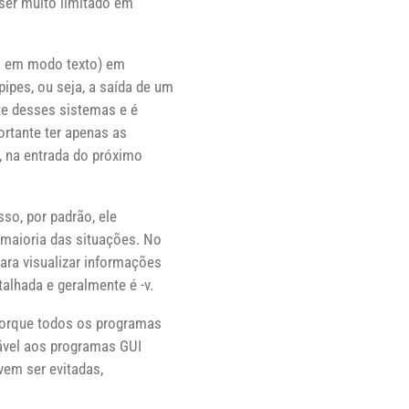
 ser muito limitado em
as em modo texto) em
ipes, ou seja, a saída de um
te desses sistemas e é
ortante ter apenas as
, na entrada do próximo
so, por padrão, ele
maioria das situações. No
ara visualizar informações
lhada e geralmente é -v.
 porque todos os programas
ável aos programas GUI
vem ser evitadas,