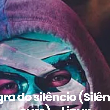
gra do silêncio (Silên