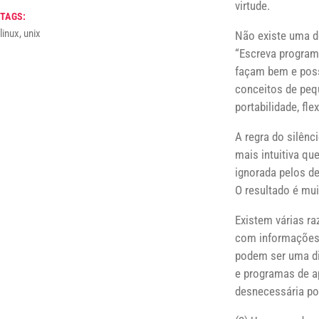
virtude.
TAGS:
linux, unix
Não existe uma de
“Escreva program
façam bem e poss
conceitos de pequ
portabilidade, fle
A regra do silênc
mais intuitiva qu
ignorada pelos de
O resultado é mui
Existem várias ra
com informações 
podem ser uma di
e programas de a
desnecessária por