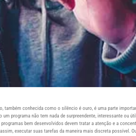
io, também conhecida como o silêncio é ouro, é uma parte importan
 um programa não tem nada de surpreendente, interessante ou útil 
ue programas bem desenvolvidos devem tratar a atenção e a concen
assim, executar suas tarefas da maneira mais discreta possível. Ou