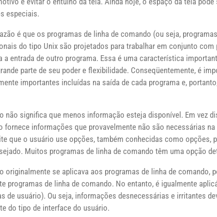
tivo é evitar o entulho da tela. Ainda hoje, o espaço da tela pode
s especiais.
 razão é que os programas de linha de comando (ou seja, program
nais do tipo Unix são projetados para trabalhar em conjunto com p
a a entrada de outro programa. Essa é uma característica importan
rande parte de seu poder e flexibilidade. Conseqüentemente, é imp
mente importantes incluídas na saída de cada programa e, portanto
io não significa que menos informação esteja disponível. Em vez dis
 fornece informações que provavelmente não são necessárias na 
mite que o usuário use opções, também conhecidas como opções, p
esejado. Muitos programas de linha de comando têm uma opção deta
cio originalmente se aplicava aos programas de linha de comando,
te programas de linha de comando. No entanto, é igualmente aplic
cas de usuário). Ou seja, informações desnecessárias e irritantes de
 do tipo de interface do usuário.