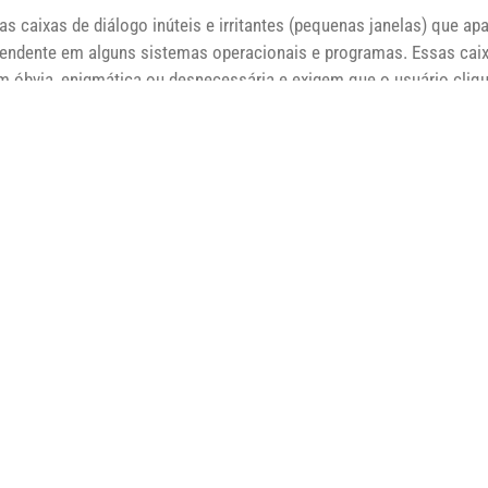
s caixas de diálogo inúteis e irritantes (pequenas janelas) que a
eendente em alguns sistemas operacionais e programas. Essas cai
óbvia, enigmática ou desnecessária e exigem que o usuário clique
alho. Isso é uma interrupção da concentração e uma perda de tempo
caixas de diálogo devem ser empregadas apenas em situações em 
 ocorrer ou para proteger dados importantes.
io se originou porque o UNIX foi desenvolvido originalmente antes 
o de alta qualidade. A maior parte da saída foi enviada para termina
da desnecessária foi um dreno significativo no tempo do usuário. 
muito tempo, existem excelentes razões para a concisão.
muitas outras coisas na filosofia do Unix, a regra do silêncio pod
tadores. Por exemplo, os controles dos produtos devem ser proj
 informações que provavelmente são necessárias ou interessantes p
r distrações e possíveis erros do usuário. Mas deve ser fácil para 
ções adicionais possam ser fornecidas, se desejado.