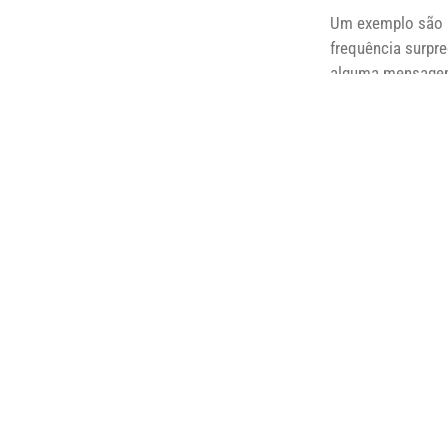
Um exemplo são a
frequência surpr
alguma mensagem 
continuar o trab
usuários. Essas 
inesperado possa
A regra do silênc
exibições de víde
cada linha de saí
desaparecido há 
Como é o caso de 
que apenas compu
para fornecer as
a fim de minimiza
para que informa