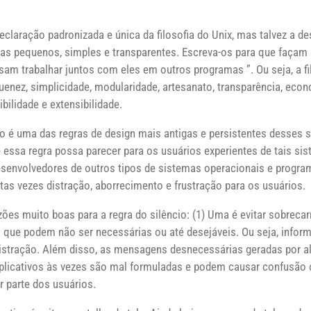
claração padronizada e única da filosofia do Unix, mas talvez a de
as pequenos, simples e transparentes. Escreva-os para que façam
am trabalhar juntos com eles em outros programas ”. Ou seja, a fi
enez, simplicidade, modularidade, artesanato, transparência, econ
xibilidade e extensibilidade.
io é uma das regras de design mais antigas e persistentes desses 
e essa regra possa parecer para os usuários experientes de tais si
senvolvedores de outros tipos de sistemas operacionais e program
tas vezes distração, aborrecimento e frustração para os usuários.
zões muito boas para a regra do silêncio: (1) Uma é evitar sobreca
que podem não ser necessárias ou até desejáveis. Ou seja, info
stração. Além disso, as mensagens desnecessárias geradas por a
plicativos às vezes são mal formuladas e podem causar confusão
 parte dos usuários.