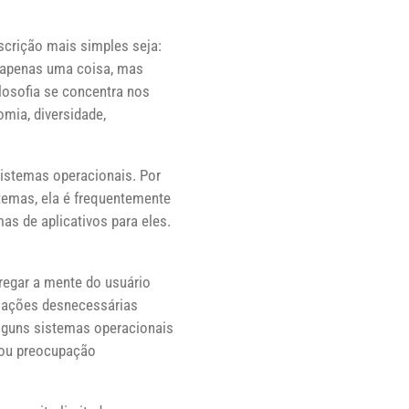
scrição mais simples seja:
 apenas uma coisa, mas
losofia se concentra nos
omia, diversidade,
sistemas operacionais. Por
stemas, ela é frequentemente
as de aplicativos para eles.
rregar a mente do usuário
rmações desnecessárias
lguns sistemas operacionais
 ou preocupação