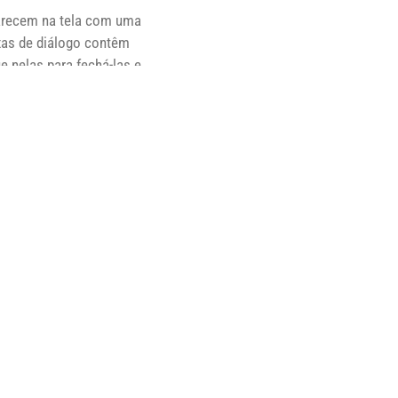
parecem na tela com uma
xas de diálogo contêm
 nelas para fechá-las e
 para a maioria dos
que algum resultado
da disponibilidade de
is de impressão lenta, e
Embora essa restrição tenha
e se aplicar a muito mais do
etados por padrão apenas
ara a maioria dos usuários,
os usuários fazer ajustes