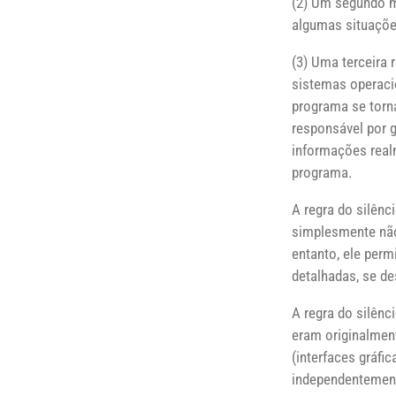
(2) Um segundo mo
algumas situaçõe
(3) Uma terceira
sistemas operacio
programa se torn
responsável por g
informações real
programa.
A regra do silênc
simplesmente não
entanto, ele per
detalhadas, se d
A regra do silên
eram originalmen
(interfaces gráfi
independentemente