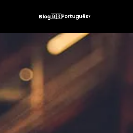
🇧🇷
Português
Blog
▾