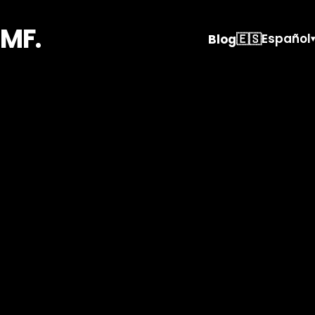
MF.
🇪🇸
Español
Blog
▾