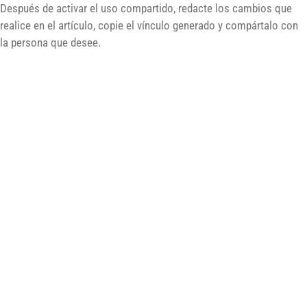
Después de activar el uso compartido, redacte los cambios que
realice en el artículo, copie el vínculo generado y compártalo con
la persona que desee.
El enlace contiene una clave única que permite a cualquier
persona con la URL tener acceso a la vista previa, aunque el
enlace no permite el acceso para su edición, compartir
cuidadosamente para que su artículo no se filtre con antelación.
Para deshabilitar la vista previa pública, simplemente vuelva a
editar la publicación y anule la selección de la casilla de
verificación y guárdela. Esto impide inmediatamente que la
dirección URL compartida funcione.
El vínculo compartido representa una vista previa exactamente
igual que la página cuando el artículo se publica finalmente.