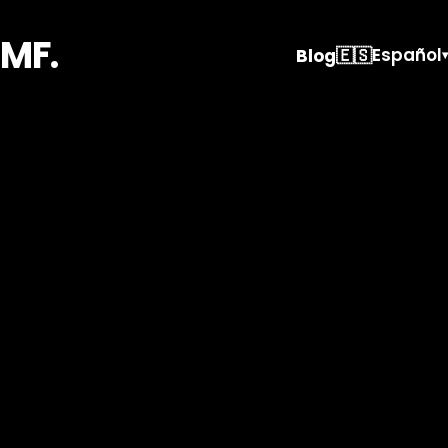
MF.
🇪🇸
Español
Blog
▾