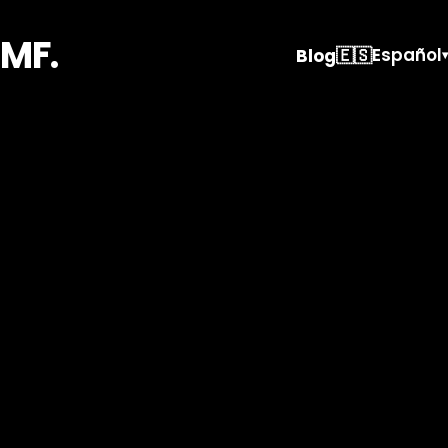
MF.
🇪🇸
Español
Blog
▾