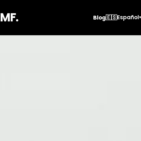
MF.
🇪🇸
Español
Blog
▾